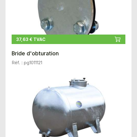
37,63 € TVAC
Bride d'obturation
Réf. : pg1011121