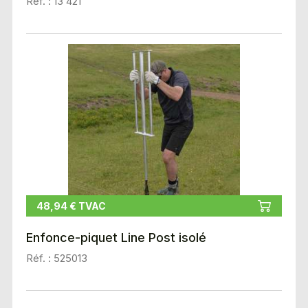
Réf. : 13 421
48,94 € TVAC
Enfonce-piquet Line Post isolé
Réf. : 525013