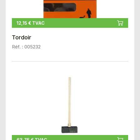
12,15 € TVAC
Tordoir
Réf. : 005232
63,75 € TVAC