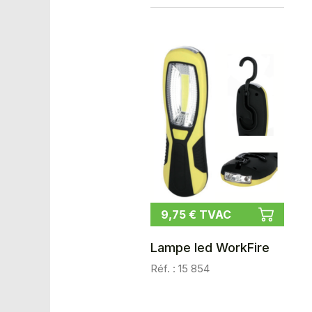
9,75 € TVAC
Lampe led WorkFire
Réf. : 15 854