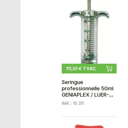
111,01 € TVAC
Seringue
professionnelle 50ml
GENIAPLEX / LUER-
LOCK
Réf. : 15 311