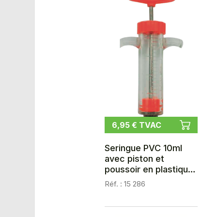
6,95 € TVAC
Seringue PVC 10ml
avec piston et
poussoir en plastique
GENIA-ELPLEX / LUER-
Réf. : 15 286
LOCK