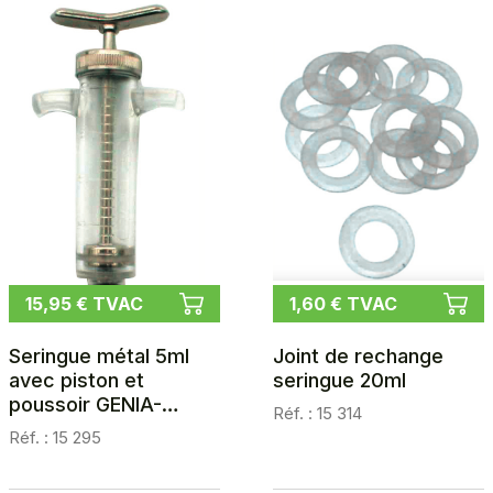
15,95 € TVAC
1,60 € TVAC
Seringue métal 5ml
Joint de rechange
avec piston et
seringue 20ml
poussoir GENIA-
Réf. : 15 314
METALPLEX LUER-
Réf. : 15 295
LOCK