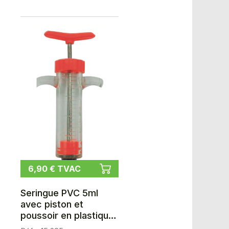
6,90 € TVAC
Seringue PVC 5ml
avec piston et
poussoir en plastique
GENIA-ELPLEX / LUER-