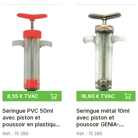
8,55 € TVAC
16,60 € TVAC
Seringue PVC 50ml
Seringue métal 10ml
avec piston et
avec piston et
poussoir en plastique
poussoir GENIA-
GENIA-ELPLEX / LUER-
METALPLEX LUER-
Réf. : 15 289
Réf. : 15 296
LOCK
LOCK