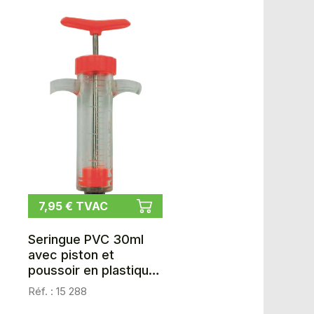
7,95 € TVAC
Seringue PVC 30ml
avec piston et
poussoir en plastique
GENIA-ELPLEX / LUER-
Réf. : 15 288
LOCK