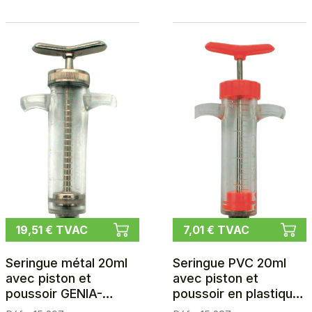
19,51 € TVAC
7,01 € TVAC
Seringue métal 20ml
Seringue PVC 20ml
avec piston et
avec piston et
poussoir GENIA-
poussoir en plastique
METALPLEX LUER-
GENIA-ELPLEX / LUER-