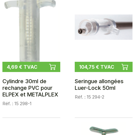
4,69 € TVAC
104,75 € TVAC
Cylindre 30ml de
Seringue allongées
rechange PVC pour
Luer-Lock 50ml
ELPEX et METALPLEX
Réf. : 15 294-2
Réf. : 15 298-1