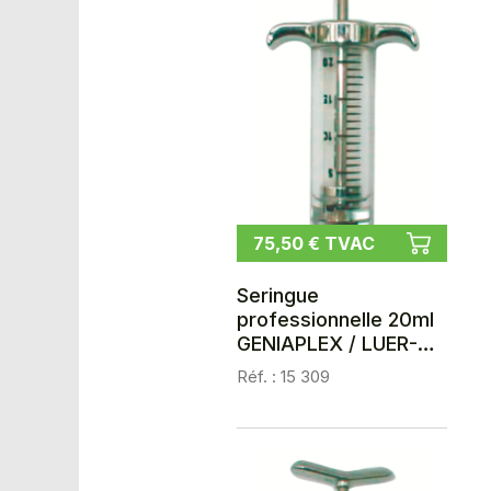
75,50 € TVAC
Seringue
professionnelle 20ml
GENIAPLEX / LUER-
LOCK
Réf. : 15 309