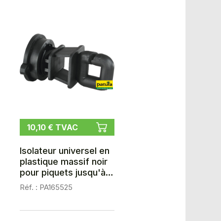
10,10 € TVAC
Isolateur universel en
plastique massif noir
pour piquets jusqu'à
d= 12mm, les25
Réf. : PA165525