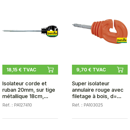
18,15 € TVAC
9,70 € TVAC
Isolateur corde et
Super isolateur
ruban 20mm, sur tige
annulaire rouge avec
métallique 18cm,
filetage à bois, d=
filetage bois, les 10
6mm, les 25
Réf. : PA127410
Réf. : PA103025