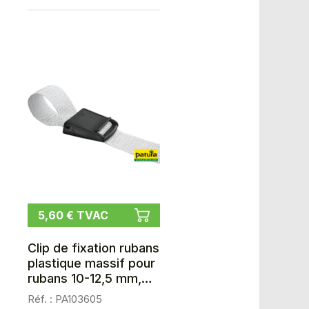
5,60 € TVAC
Clip de fixation rubans
plastique massif pour
rubans 10-12,5 mm,
les 5
Réf. : PA103605