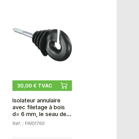
30,00 € TVAC
Isolateur annulaire
avec filetage à bois
d= 6 mm, le seau de
100
Réf. : PA101760