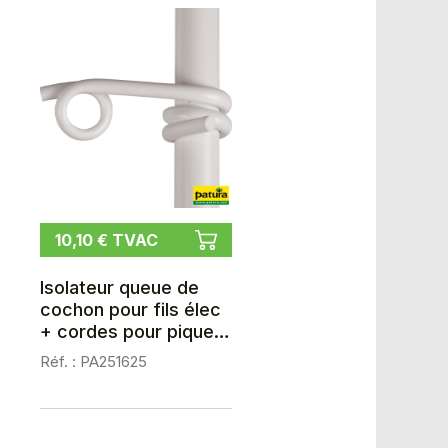
10,10 € TVAC
Isolateur queue de
cochon pour fils élec
+ cordes pour piquets
d=12mm (x25)
Réf. : PA251625