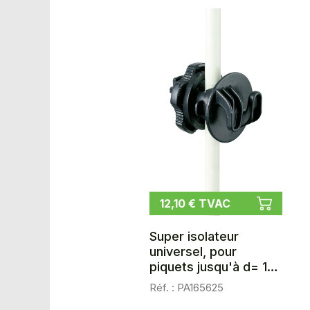
12,10 € TVAC
Super isolateur
universel, pour
piquets jusqu'à d= 16
mm, les 25
Réf. : PA165625