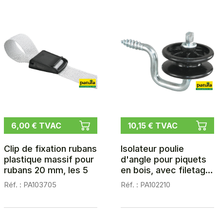
6,00 € TVAC
10,15 € TVAC
Clip de fixation rubans
Isolateur poulie
plastique massif pour
d'angle pour piquets
rubans 20 mm, les 5
en bois, avec filetage
à bois (les 10)
Réf. : PA103705
Réf. : PA102210