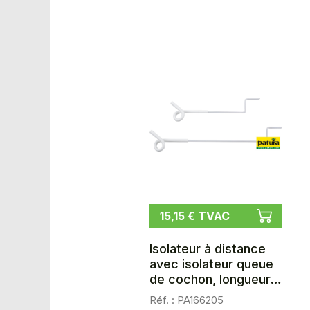
15,15 € TVAC
Isolateur à distance
avec isolateur queue
de cochon, longueur
40 cm, les 5
Réf. : PA166205