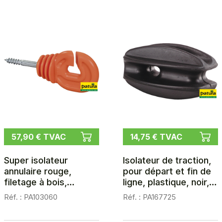
57,90 € TVAC
14,75 € TVAC
Super isolateur
Isolateur de traction,
annulaire rouge,
pour départ et fin de
filetage à bois,
ligne, plastique, noir,
d=6mm, les 150
les 25
Réf. : PA103060
Réf. : PA167725