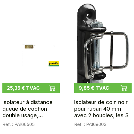
25,35 € TVAC
9,85 € TVAC
Isolateur à distance
Isolateur de coin noir
queue de cochon
pour ruban 40 mm
double usage,
avec 2 boucles, les 3
longueur 80 cm, les 5
Réf. : PA166505
Réf. : PA168003