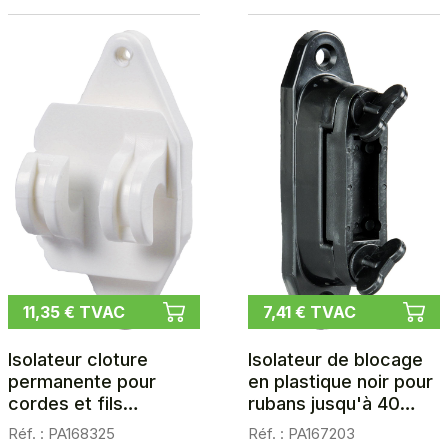
11,35 € TVAC
7,41 € TVAC
Isolateur cloture
Isolateur de blocage
permanente pour
en plastique noir pour
cordes et fils
rubans jusqu'à 40
HippoWire, blanc, les
mm, les 3
Réf. : PA168325
Réf. : PA167203
25