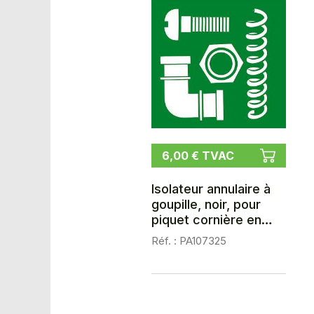
6,00 € TVAC
Isolateur annulaire à
goupille, noir, pour
piquet cornière en
acier, les 25
Réf. : PA107325