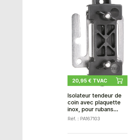
20,95 € TVAC
Isolateur tendeur de
coin avec plaquette
inox, pour rubans
jusqu'à 40 mm, les 3
Réf. : PA167103