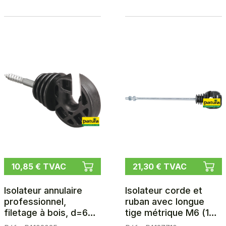
10,85 € TVAC
21,30 € TVAC
Isolateur annulaire
Isolateur corde et
professionnel,
ruban avec longue
filetage à bois, d=6
tige métrique M6 (18
mm, rainure
cm), les 10