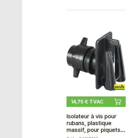
14,75 € TVAC
Isolateur à vis pour
rubans, plastique
massif, pour piquets
12 mm, rubans