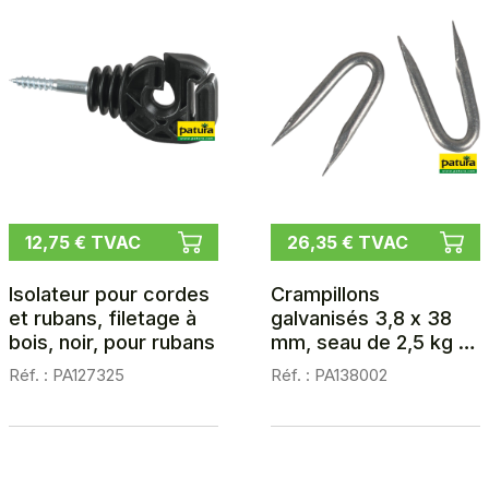
12,75 € TVAC
26,35 € TVAC
Isolateur pour cordes
Crampillons
et rubans, filetage à
galvanisés 3,8 x 38
bois, noir, pour rubans
mm, seau de 2,5 kg (1
kg = env. 155 pcs)
Réf. : PA127325
Réf. : PA138002