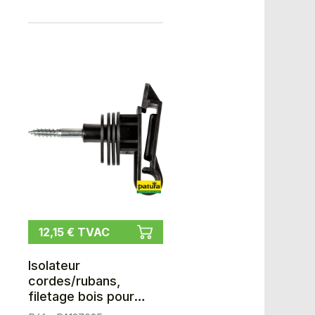
12,15 € TVAC
Isolateur
cordes/rubans,
filetage bois pour
rubans jusqu'à 40