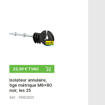
23,30 € TVAC
Isolateur annulaire,
tige métrique M6x80
noir, les 25
Réf. : PA102925