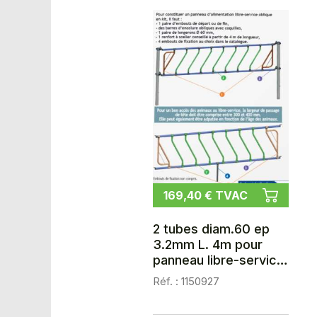
169,40 € TVAC
2 tubes diam.60 ep
3.2mm L. 4m pour
panneau libre-service
oblique en kit
Réf. : 1150927