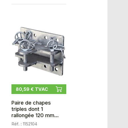
80,59 € TVAC
Paire de chapes
triples dont 1
rallongée 120 mm
hors tout
Réf. : 1152104