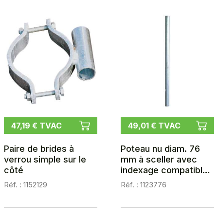
47,19 € TVAC
49,01 € TVAC
Paire de brides à
Poteau nu diam. 76
verrou simple sur le
mm à sceller avec
côté
indexage compatible
douille PE
Réf. : 1152129
Réf. : 1123776