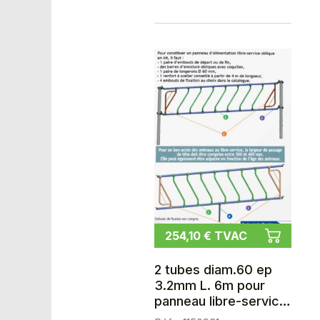
254,10 € TVAC
2 tubes diam.60 ep
3.2mm L. 6m pour
panneau libre-service
oblique en kit