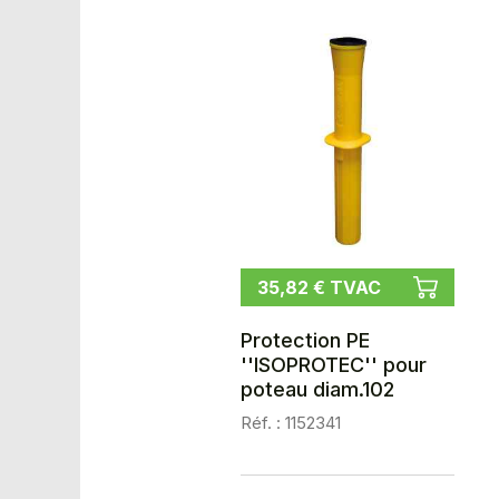
35,82 € TVAC
Protection PE
''ISOPROTEC'' pour
poteau diam.102
Réf. : 1152341