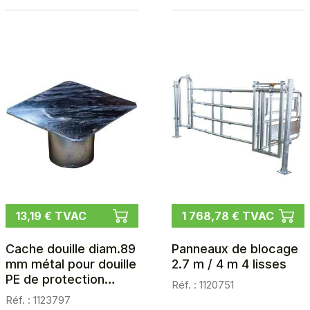
13,19 € TVAC
1 768,78 € TVAC
Cache douille diam.89
Panneaux de blocage
mm métal pour douille
2.7 m / 4 m 4 lisses
PE de protection
Réf. : 1120751
ISOPROTECT
Réf. : 1123797