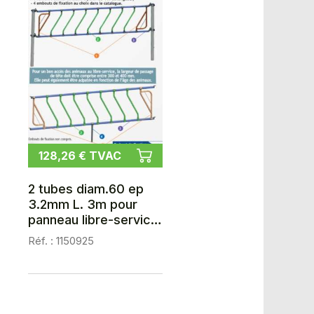
128,26 € TVAC
2 tubes diam.60 ep
3.2mm L. 3m pour
panneau libre-service
oblique en kit
Réf. : 1150925