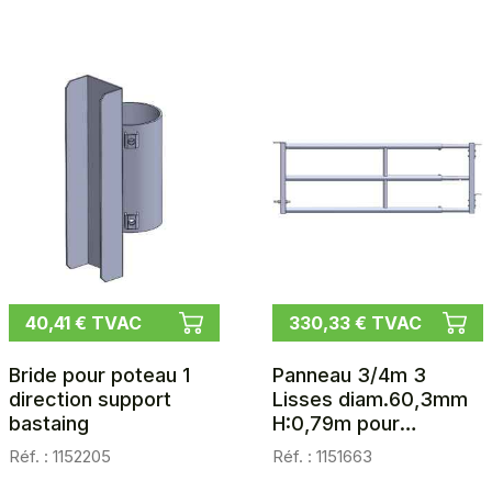
40,41 € TVAC
330,33 € TVAC
Bride pour poteau 1
Panneau 3/4m 3
direction support
Lisses diam.60,3mm
bastaing
H:0,79m pour
passage robot racleur
Réf. : 1152205
Réf. : 1151663