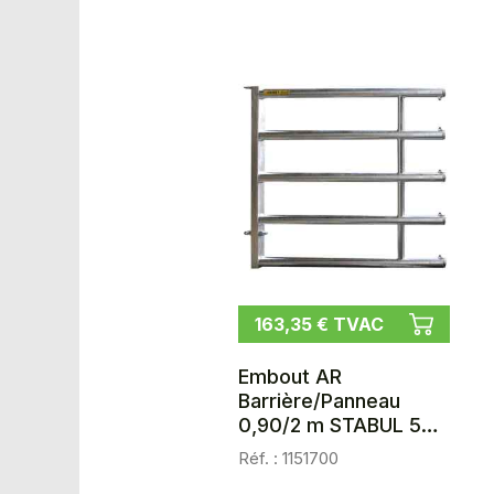
163,35 € TVAC
Embout AR
Barrière/Panneau
0,90/2 m STABUL 5
lisses diam.60,3
Réf. : 1151700