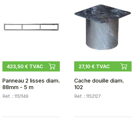
423,50 € TVAC
27,10 € TVAC
Panneau 2 lisses diam.
Cache douille diam.
88mm - 5 m
102
Réf. : 1151149
Réf. : 1152127