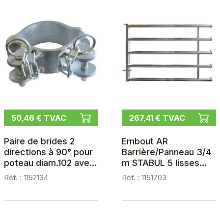
50,46 € TVAC
267,41 € TVAC
Paire de brides 2
Embout AR
directions à 90° pour
Barrière/Panneau 3/4
poteau diam.102 avec
m STABUL 5 lisses
visserie
diam.60,3
Réf. : 1152134
Réf. : 1151703