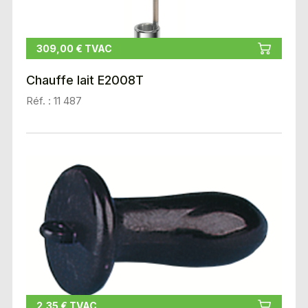
309,00 € TVAC
Chauffe lait E2008T
Réf. : 11 487
2,35 € TVAC