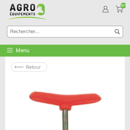
1643
Menu
Retour