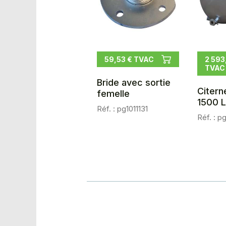
59,53 € TVAC
2 593
TVAC
Bride avec sortie
Citern
femelle
1500 
Réf. : pg1011131
Réf. : p