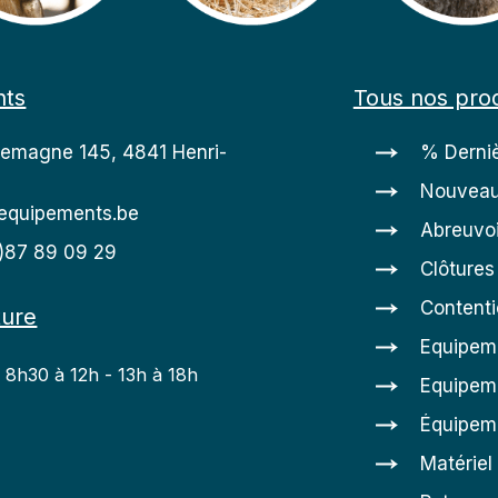
nts
Tous nos prod
lemagne 145, 4841 Henri-
% Derniè
Nouveau
equipements.be
Abreuvoi
0)87 89 09 29
Clôtures
Content
ture
Equipem
: 8h30 à 12h - 13h à 18h
Equipeme
h
Équipem
Matériel