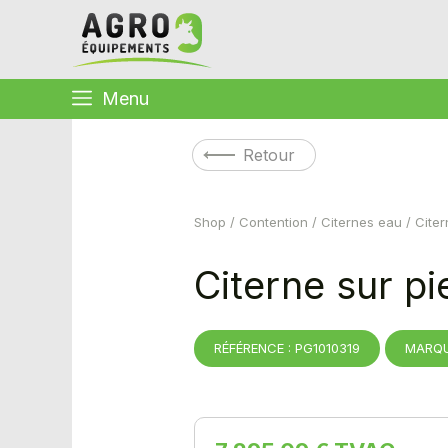
Menu
Retour
Shop
/
Contention
/
Citernes eau
/ Citer
Citerne sur p
RÉFÉRENCE : PG1010319
MARQU