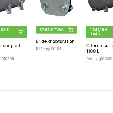
,03 €
37,63 € TVAC
1 847,19 €
TVAC
Bride d'obturation
e sur pied
Citerne sur 
Réf. : pg1011121
L
1100 L
g1010309
Réf. : pg101030