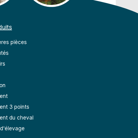
uits
res pièces
tés
rs
ion
ent
nt 3 points
ent du cheval
 d'élevage