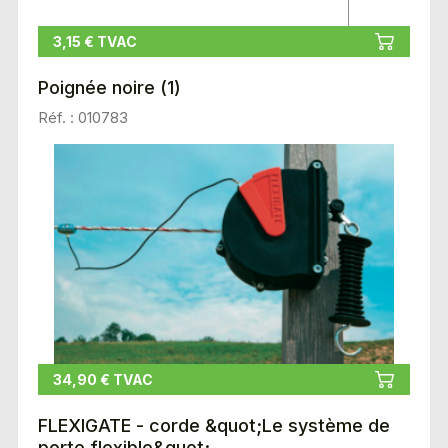
3,15 € TVAC
Poignée noire (1)
Réf. : 010783
34,90 € TVAC
FLEXIGATE - corde &quot;Le système de
porte flexible&quot;