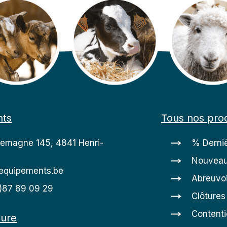
nts
Tous nos prod
lemagne 145, 4841 Henri-
% Derniè
Nouveau
equipements.be
Abreuvoi
0)87 89 09 29
Clôtures
Content
ture