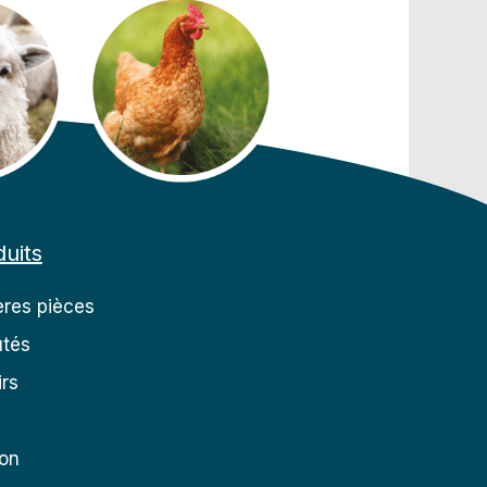
uits
res pièces
tés
rs
ion