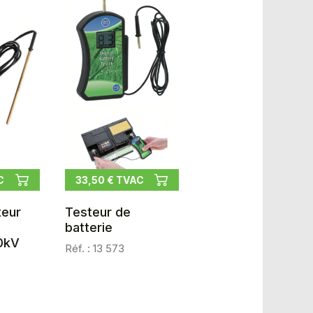
C
33,50 € TVAC
teur
Testeur de
batterie
10kV
Réf. : 13 573