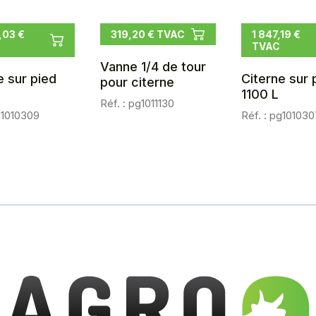
,03 €
319,20 € TVAC
1 847,19 €
TVAC
Vanne 1/4 de tour
e sur pied
Citerne sur 
pour citerne
L
1100 L
Réf. : pg1011130
g1010309
Réf. : pg101030