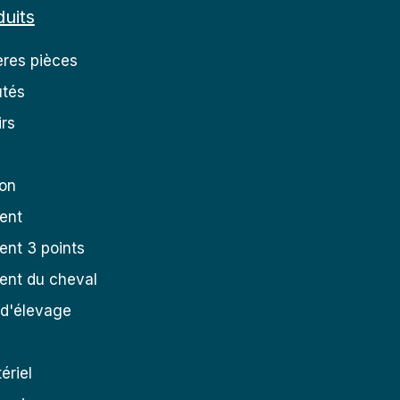
uits
res pièces
tés
rs
ion
ent
nt 3 points
ent du cheval
 d'élevage
ériel