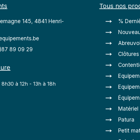
nts
Tous nos prod
lemagne 145, 4841 Henri-
% Derniè
Nouveau
equipements.be
Abreuvoi
0)87 89 09 29
Clôtures
Content
ture
Equipem
: 8h30 à 12h - 13h à 18h
Equipeme
h
Équipem
Matériel
Patura
Petit mat