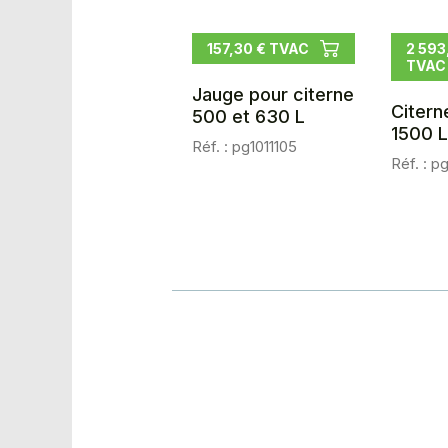
157,30 € TVAC
2 593
TVAC
Jauge pour citerne
Citern
500 et 630 L
1500 
Réf. : pg1011105
Réf. : p