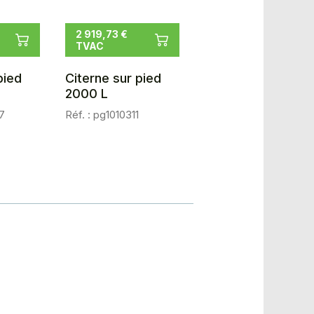
2 919,73 €
TVAC
pied
Citerne sur pied
2000 L
7
Réf. : pg1010311