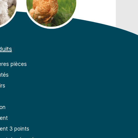
uits
res pièces
tés
rs
ion
ent
nt 3 points