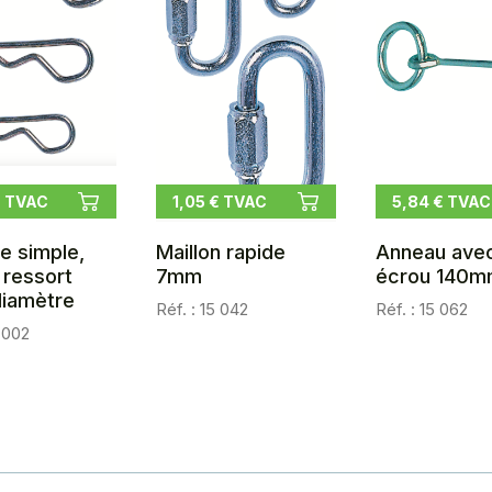
€ TVAC
1,05 € TVAC
5,84 € TVAC
le simple,
Maillon rapide
Anneau avec
à ressort
7mm
écrou 140m
iamètre
Réf. : 15 042
Réf. : 15 062
5 002