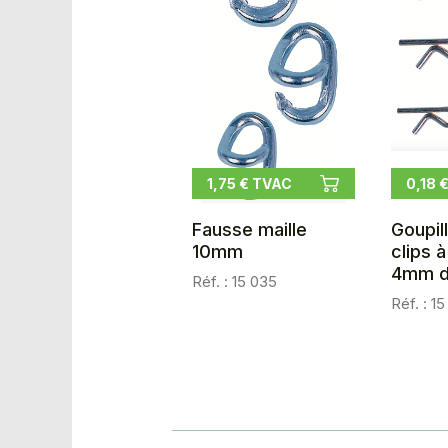
1,75 € TVAC
0,18 
Fausse maille
Goupil
10mm
clips 
4mm d
Réf. : 15 035
Réf. : 1