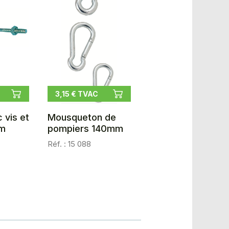
3,15 € TVAC
 vis et
Mousqueton de
m
pompiers 140mm
Réf. : 15 088