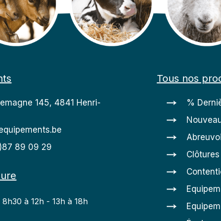
nts
Tous nos prod
lemagne 145, 4841 Henri-
% Derniè
Nouveau
equipements.be
Abreuvoi
0)87 89 09 29
Clôtures
Content
ture
Equipem
: 8h30 à 12h - 13h à 18h
Equipeme
h