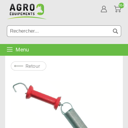
1643
Menu
Retour