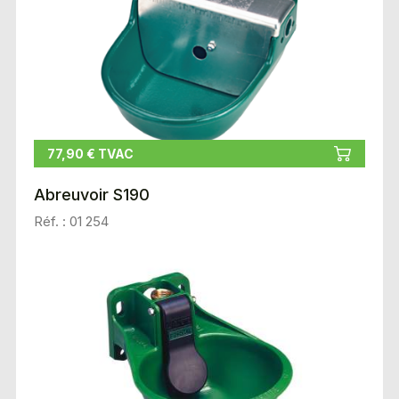
77,90 € TVAC
Abreuvoir S190
Réf. : 01 254