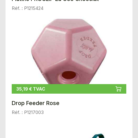
Réf. : P1215424
35,19 € TVAC
Drop Feeder Rose
Réf. : P1217003