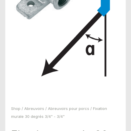
Shop
/
Abreuvoirs
/
Abreuvoirs pour porcs
/ Fixation
murale 30 degrés 3/4" - 3/4"