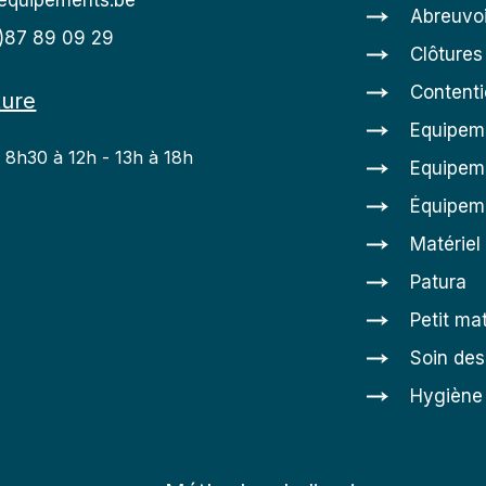
equipements.be
Abreuvoi
0)87 89 09 29
Clôtures
Content
ture
Equipem
: 8h30 à 12h - 13h à 18h
Equipeme
h
Équipem
Matériel
Patura
Petit mat
Soin de
Hygiène 