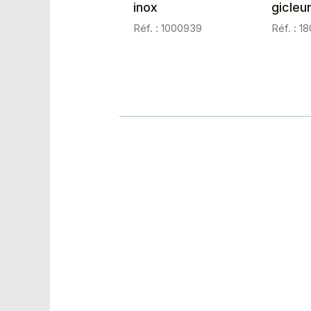
inox
gicleu
Réf. : 1000939
Réf. : 1