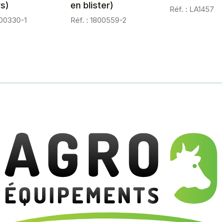
rs)
en blister)
Réf. : LA1457
800330-1
Réf. : 1800559-2