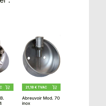
r :
AC
21,18 € TVAC
B.
Abreuvoir Mod. 70
4
inox