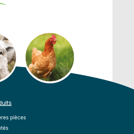
uits
res pièces
tés