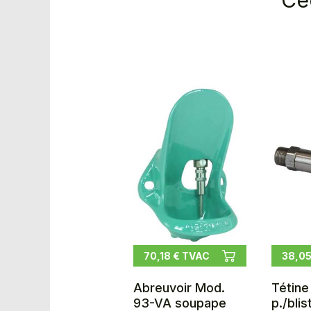
Ce
70,18 € TVAC
38,05
Abreuvoir Mod.
Tétine
93-VA soupape
p./blis