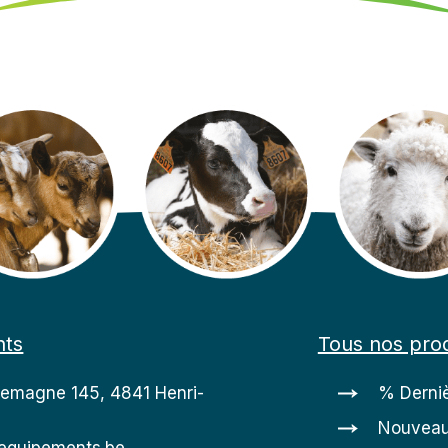
nts
Tous nos prod
lemagne 145, 4841 Henri-
% Derniè
Nouveau