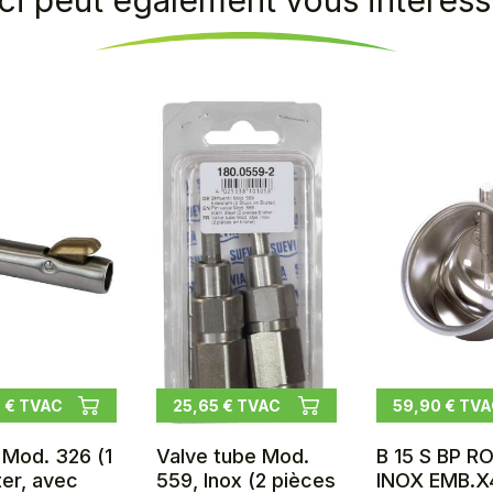
ci peut également vous intéresse
 € TVAC
25,65 € TVAC
59,90 € TV
 Mod. 326 (1
Valve tube Mod.
B 15 S BP RO
ter, avec
559, Inox (2 pièces
INOX EMB.X