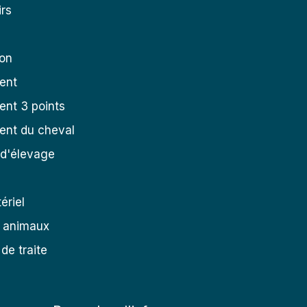
rs
ion
ent
nt 3 points
ent du cheval
 d'élevage
ériel
s animaux
de traite