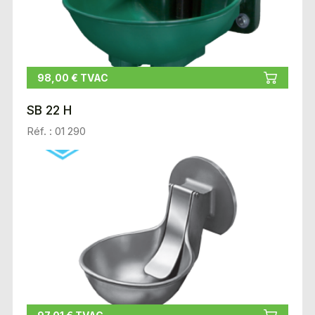
98,00 € TVAC
SB 22 H
Réf. : 01 290