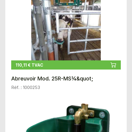
110,11 € TVAC
Abreuvoir Mod. 25R-MS¾&quot;
Réf. : 1000253