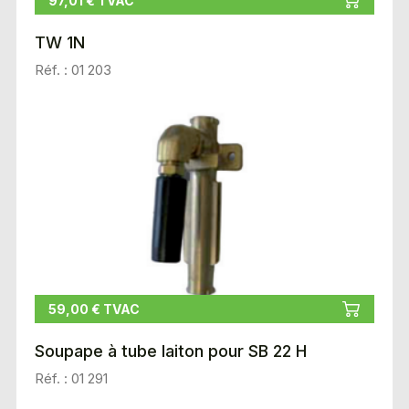
97,01 € TVAC
TW 1N
Réf. : 01 203
59,00 € TVAC
Soupape à tube laiton pour SB 22 H
Réf. : 01 291