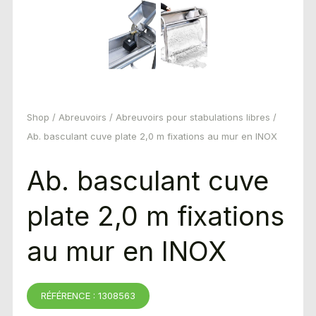
Shop
/
Abreuvoirs
/
Abreuvoirs pour stabulations libres
/
Ab. basculant cuve plate 2,0 m fixations au mur en INOX
Ab. basculant cuve
plate 2,0 m fixations
au mur en INOX
RÉFÉRENCE : 1308563