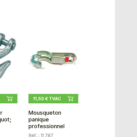
11,50 € TVAC
r
Mousqueton
quot;
panique
professionnel
Réf. : 11 787