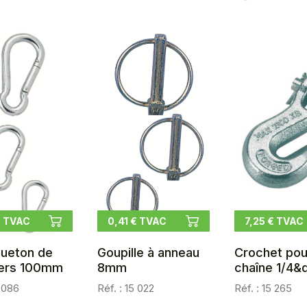
€ TVAC
0,41 € TVAC
7,25 € TVAC
ueton de
Goupille à anneau
Crochet pou
ers 100mm
8mm
chaîne 1/4&
5 086
Réf. : 15 022
Réf. : 15 265