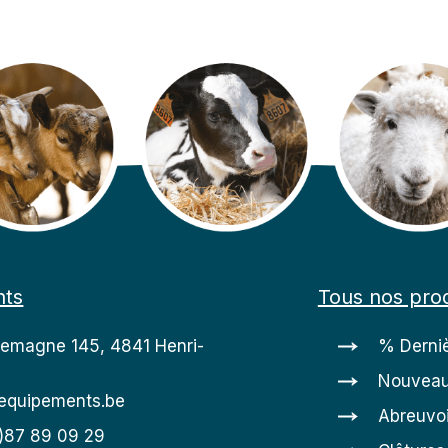
nts
Tous nos prod
lemagne 145, 4841 Henri-
% Derniè
Nouveau
equipements.be
Abreuvoi
0)87 89 09 29